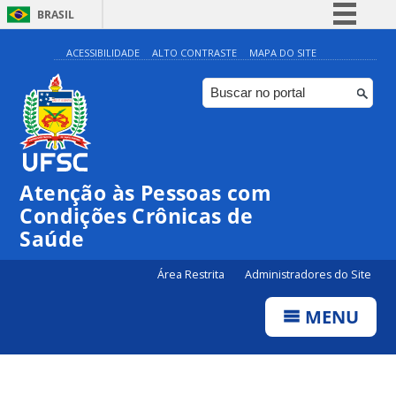
BRASIL
Simplifique!
ACESSIBILIDADE
ALTO CONTRASTE
MAPA DO SITE
Comunica BR
Participe
Acesso à informação
Legislação
Atenção às Pessoas com
Canais
Condições Crônicas de
Saúde
Área Restrita
Administradores do Site
MENU