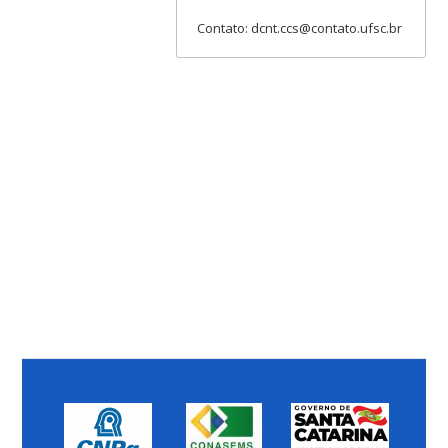
Contato: dcnt.ccs@contato.ufsc.br