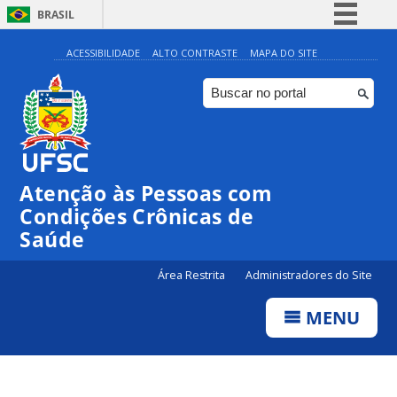
BRASIL
Simplifique!
ACESSIBILIDADE
ALTO CONTRASTE
MAPA DO SITE
Comunica BR
Participe
Acesso à informação
Legislação
Atenção às Pessoas com
Canais
Condições Crônicas de
Saúde
Área Restrita
Administradores do Site
MENU